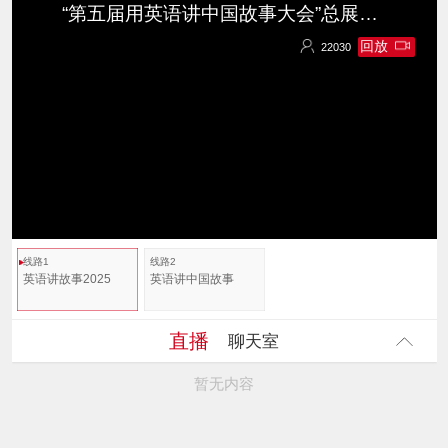
“第五届用英语讲中国故事大会”总展演及颁奖特别节目
回放
22030
22030
线路1
线路2
英语讲故事2025
英语讲中国故事
直播
聊天室
暂无内容