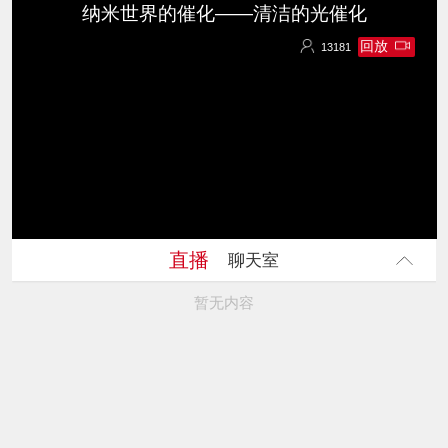
纳米世界的催化——清洁的光催化
回放
13181
13181
直播
聊天室
暂无内容